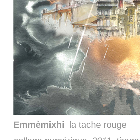
Emmèmixhi
la tache rouge