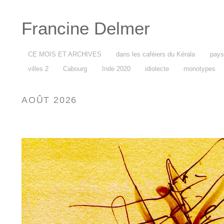
Francine Delmer
CE MOIS ET ARCHIVES
dans les caféiers du Kérala
pays
villes 2
Cabourg
Inde 2020
idiolecte
monotypes
AOÛT 2026